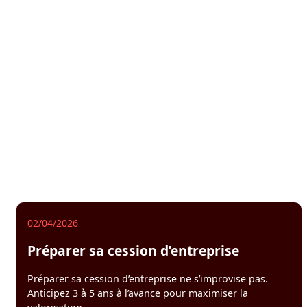
:
Les
arb
str
qui
cha
tou
02/04/2026
Préparer sa cession d’entreprise
Préparer sa cession d’entreprise ne s’improvise pas.
Anticipez 3 à 5 ans à l’avance pour maximiser la