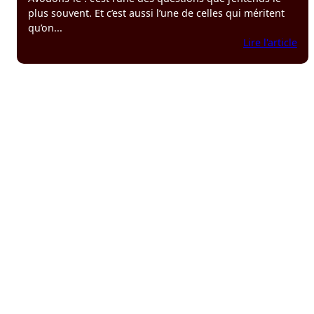
plus souvent. Et c’est aussi l’une de celles qui méritent
qu’on...
:
Lire l'article
Gér
son
pat
:
en
dir
ou
en
soc
?