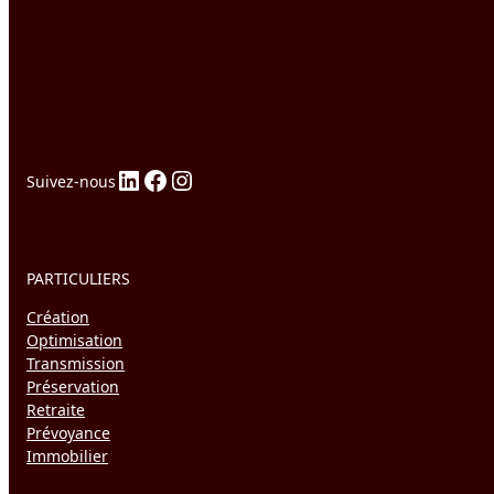
des
dir
d’e
LinkedIn
Facebook
Instagram
Suivez-nous
PARTICULIERS
Création
Optimisation
Transmission
Préservation
Retraite
Prévoyance
Immobilier