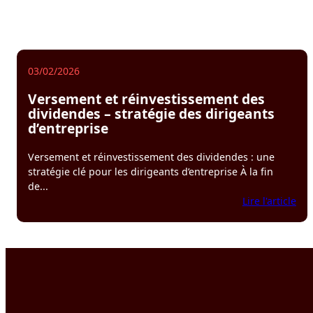
03/02/2026
Versement et réinvestissement des
dividendes – stratégie des dirigeants
d’entreprise
Versement et réinvestissement des dividendes : une
stratégie clé pour les dirigeants d’entreprise À la fin
de...
:
Lire l'article
Ver
et
réi
des
div
–
str