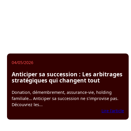
04/05/2026
Anticiper sa succession : Les arbitrages
stratégiques qui changent tout
Donation, démembrement, assurance-vie, holding
familiale… Anticiper sa succession ne s'improvise pas.
Découvrez les...
:
Lire l'article
Ant
sa
suc