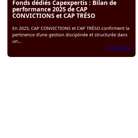
Fonds dédiés Capexpertis : Bilan de
performance 2025 de CAP
CONVICTIONS et CAP TRÉSO
En 2025, CAP CONVICTIONS et CAP TRÉSO confirment la
pertinence d’une gestion disciplinée et structurée dans
un...
:
Lire l'article
Fon
déd
Cap
:
Bil
de
per
202
de
CA
CO
et
CA
TR