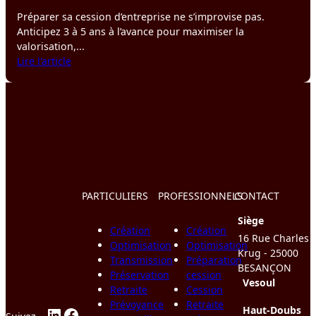
Préparer sa cession d’entreprise ne s’improvise pas.
Anticipez 3 à 5 ans à l’avance pour maximiser la
valorisation,...
:
Lire l'article
Préparer
sa
cession
d’entreprise
PARTICULIERS
PROFESSIONNELS
CONTACT
Siège
Création
Création
16 Rue Charles
Optimisation
Optimisation
Krug - 25000
Transmission
Préparation
BESANÇON
Préservation
cession
Vesoul
Retraite
Cession
Prévoyance
Retraite
LinkedIn
Facebook
Haut-Doubs