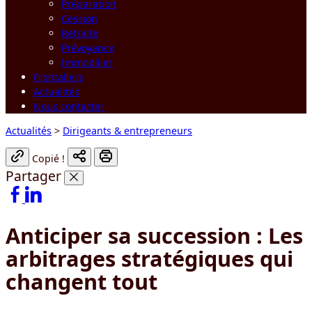
Préparation
Cession
Retraite
Prévoyance
Immobilier
Frontaliers
Actualités
Nous contacter
Actualités
>
Dirigeants & entrepreneurs
Copié !
Partager
Anticiper sa succession : Les
arbitrages stratégiques qui
changent tout