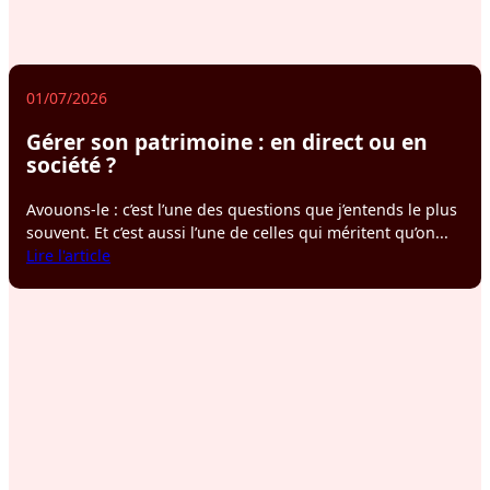
01/07/2026
Gérer son patrimoine : en direct ou en
société ?
Avouons-le : c’est l’une des questions que j’entends le plus
souvent. Et c’est aussi l’une de celles qui méritent qu’on...
:
Lire l'article
Gérer
son
patrimoine
:
en
direct
ou
en
société
?